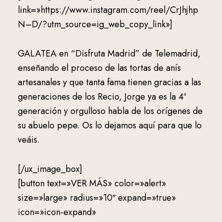
link=»https://www.instagram.com/reel/CrJhjhp
N–D/?utm_source=ig_web_copy_link»]
GALATEA en “Disfruta Madrid” de Telemadrid,
enseñando el proceso de las tortas de anís
artesanales y que tanta fama tienen gracias a las
generaciones de los Recio, Jorge ya es la 4ª
generación y orgulloso habla de los orígenes de
su abuelo pepe. Os lo dejamos aquí para que lo
veáis.
[/ux_image_box]
[button text=»VER MÁS» color=»alert»
size=»large» radius=»10″ expand=»true»
icon=»icon-expand»