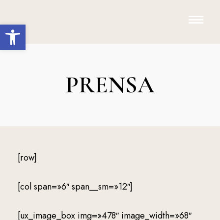
Abrir barra de herramientas
PRENSA
[row]
[col span=»6″ span__sm=»12″]
[ux_image_box img=»478″ image_width=»68″