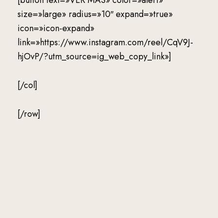
[button text=»VER MÁS» color=»alert»
size=»large» radius=»10″ expand=»true»
icon=»icon-expand»
link=»https://www.instagram.com/reel/CqV9J-
hjOvP/?utm_source=ig_web_copy_link»]
[/col]
[/row]