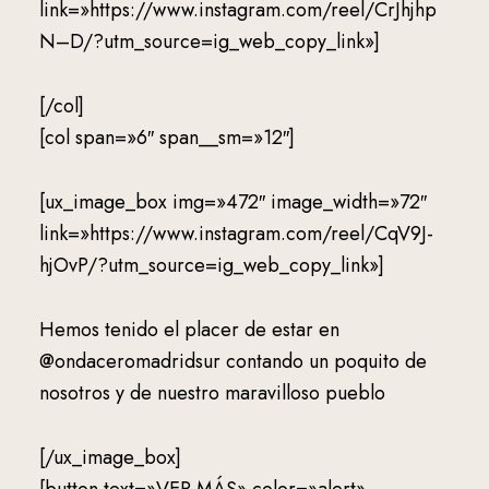
link=»https://www.instagram.com/reel/CrJhjhp
N–D/?utm_source=ig_web_copy_link»]
[/col]
[col span=»6″ span__sm=»12″]
[ux_image_box img=»472″ image_width=»72″
link=»https://www.instagram.com/reel/CqV9J-
hjOvP/?utm_source=ig_web_copy_link»]
Hemos tenido el placer de estar en
@ondaceromadridsur contando un poquito de
nosotros y de nuestro maravilloso pueblo
[/ux_image_box]