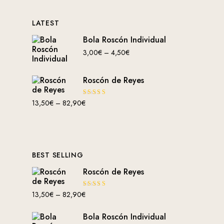
LATEST
Bola Roscón Individual
3,00
€
–
4,50
€
Roscón de Reyes
Valorad
13,50
€
–
82,90
€
o con
4.00
de
5
BEST SELLING
Roscón de Reyes
Valorad
13,50
€
–
82,90
€
o con
4.00
de
5
Bola Roscón Individual