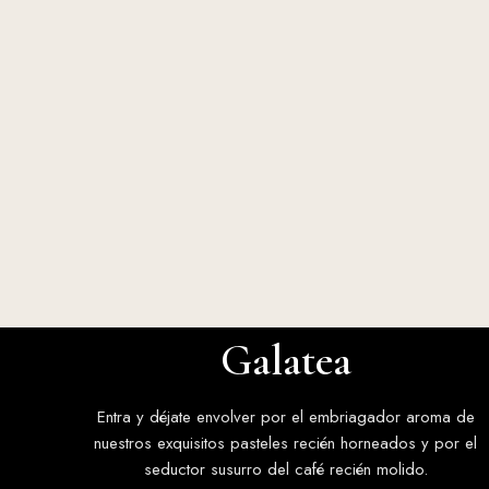
Galatea
Entra y déjate envolver por el embriagador aroma de
nuestros exquisitos pasteles recién horneados y por el
seductor susurro del café recién molido.