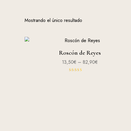
Mostrando el único resultado
Roscón de Reyes
13,50
€
–
82,90
€
Valorad
o con
4.00
de 5