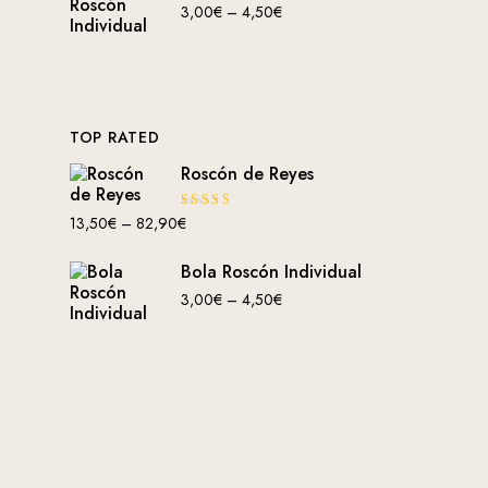
3,00
€
–
4,50
€
TOP RATED
Roscón de Reyes
Valorad
13,50
€
–
82,90
€
o con
4.00
de
5
Bola Roscón Individual
3,00
€
–
4,50
€